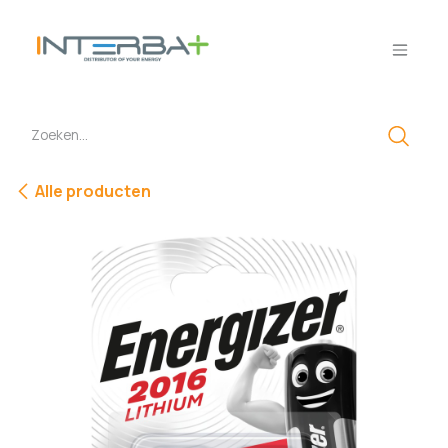
Overslaan naar inhoud
Alle producten