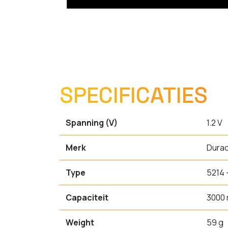
SPECIFICATIES
Spanning (V)
1.2 V
Merk
Durac
Type
5214 
Capaciteit
3000
Weight
59 g