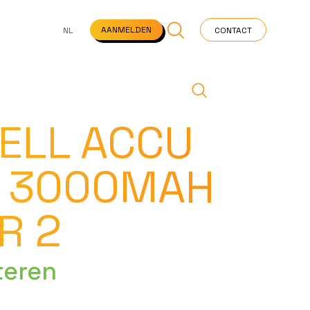
NS
VEELGESTELDE VRAGEN
STARTPAGINA
NEWS
AANMELDEN
NL
CONTACT
ELL ACCU
4 3000MAH
R 2
teren