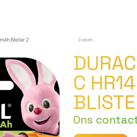
EN
OPLADERS
ZAKLAMPEN
LED-LAMPEN
DIVERSEN
OVER O
mAh Blister 2
DURAC
C HR1
BLISTE
Ons contac