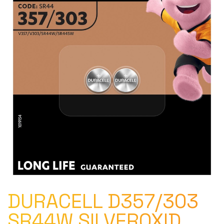
DURACELL D357/303
SR44W SILVEROXID