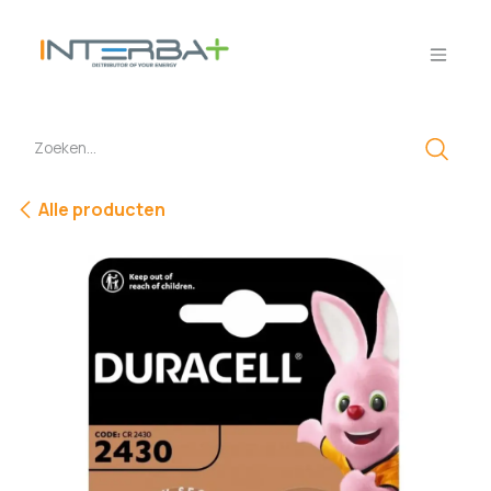
Overslaan naar inhoud
Alle producten