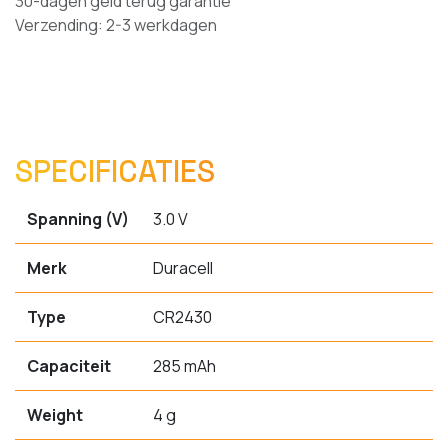
30-dagen geld terug garantie
Verzending: 2-3 werkdagen
SPECIFICATIES
Spanning (V)
3.0 V
Merk
Duracell
Type
CR2430
Capaciteit
285 mAh
Weight
4 g