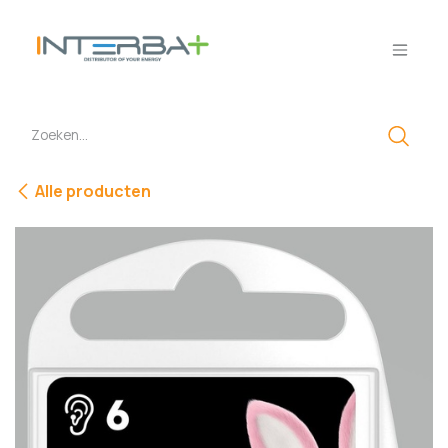
Overslaan naar inhoud
Alle producten