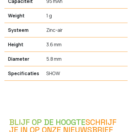
Capaciteit
95 mAh
Weight
1 g
Systeem
Zinc-air
Height
3.6 mm
Diameter
5.8 mm
Specificaties
SHOW
BLIJF OP DE HOOGTE
SCHRIJF
JE IN OP ONZE NIEUWSBRIEF