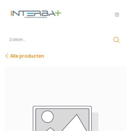
Overslaan naar inhoud
Alle producten