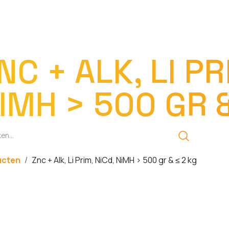
EN
OPLADERS
ZAKLAMPEN
LED-LAMPEN
DIVERSEN
OVER O
NC + ALK, LI PR
IMH > 500 GR &
ucten
Znc + Alk, Li Prim, NiCd, NiMH > 500 gr & ≤ 2 kg