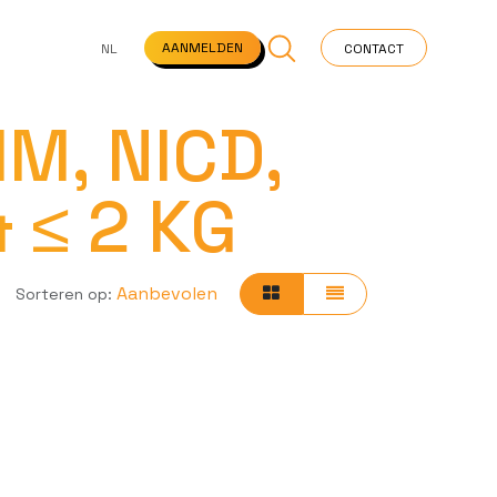
NS
VEELGESTELDE VRAGEN
STARTPAGINA
NEWS
AANMELDEN
NL
CONTACT
IM, NICD,
 ≤ 2 KG
Aanbevolen
Sorteren op: