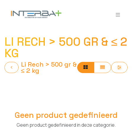
Overslaan naar inhoud
LI RECH > 500 GR & ≤ 2
KG
Li Rech > 500 gr &
≤ 2 kg
Geen product gedefinieerd
Geen product gedefinieerd in deze categorie.