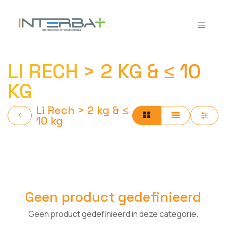
Overslaan naar inhoud
LI RECH > 2 KG & ≤ 10
KG
Li Rech > 2 kg & ≤
10 kg
Geen product gedefinieerd
Geen product gedefinieerd in deze categorie.