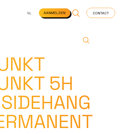
NS
VEELGESTELDE VRAGEN
STARTPAGINA
NEWS
AANMELDEN
NL
CONTACT
UNKT
UNKT 5H
 SIDEHANG
ERMANENT