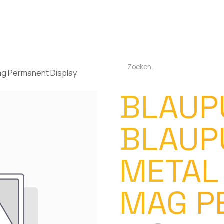
EN
OPLADERS
ZAKLAMPEN
LED-LAMPEN
DIVERSEN
OVER O
ag Permanent Display
BLAUP
BLAUP
METAL
MAG P