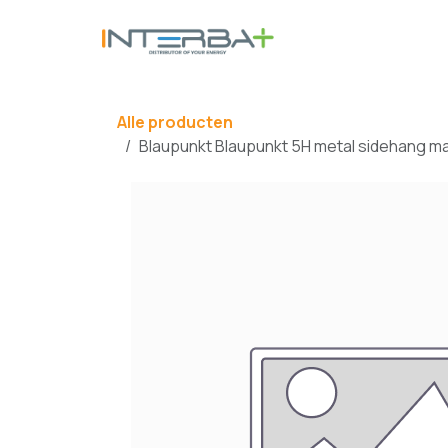
Overslaan naar inhoud
BATTERIJ
Alle producten
Blaupunkt Blaupunkt 5H metal sidehang m