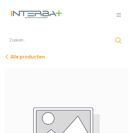
Overslaan naar inhoud
Alle producten