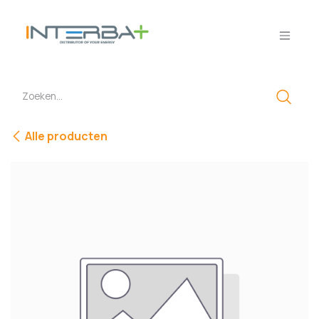
Overslaan naar inhoud
Alle producten