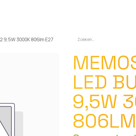
EN
OPLADERS
ZAKLAMPEN
LED-LAMPEN
DIVERSEN
OVER O
2 9,5W 3000K 806lm E27
MEMOS
LED BU
9,5W 
806LM