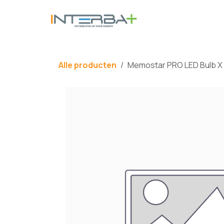
Overslaan naar inhoud
BATTERIJ
Alle producten
Memostar PRO LED Bulb X 