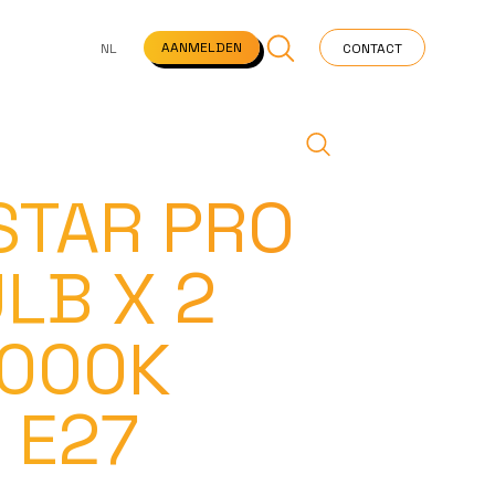
NS
VEELGESTELDE VRAGEN
STARTPAGINA
NEWS
AANMELDEN
NL
CONTACT
TAR PRO
LB X 2
3000K
 E27