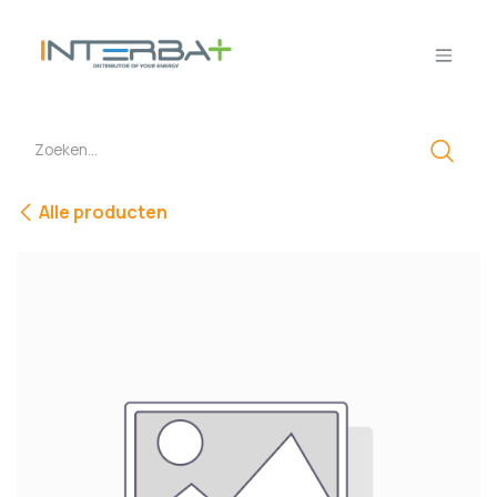
Overslaan naar inhoud
Alle producten