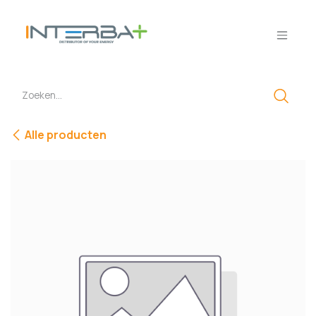
Overslaan naar inhoud
Alle producten