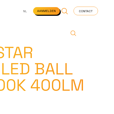
NS
VEELGESTELDE VRAGEN
STARTPAGINA
NEWS
AANMELDEN
NL
CONTACT
STAR
 LED BALL
00K 400LM