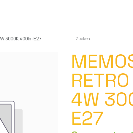
EN
OPLADERS
ZAKLAMPEN
LED-LAMPEN
DIVERSEN
OVER O
4W 3000K 400lm E27
MEMO
RETRO
4W 30
E27