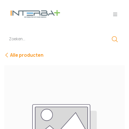
Overslaan naar inhoud
Alle producten