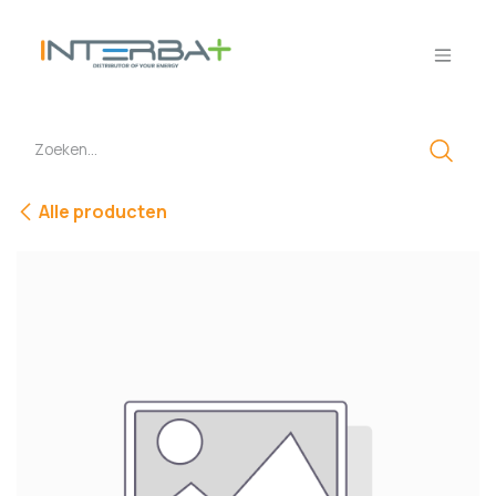
Overslaan naar inhoud
Alle producten