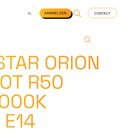
NS
VEELGESTELDE VRAGEN
STARTPAGINA
NEWS
AANMELDEN
NL
CONTACT
TAR ORION
POT R50
3000K
 E14