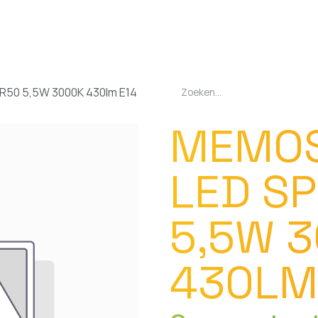
EN
OPLADERS
ZAKLAMPEN
LED-LAMPEN
DIVERSEN
OVER O
R50 5,5W 3000K 430lm E14
MEMOS
LED S
5,5W 
430LM