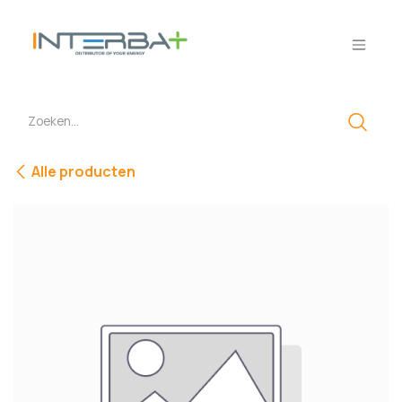
Overslaan naar inhoud
Alle producten