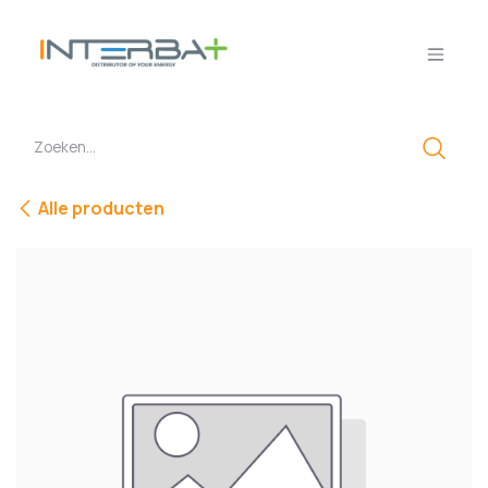
Overslaan naar inhoud
Alle producten