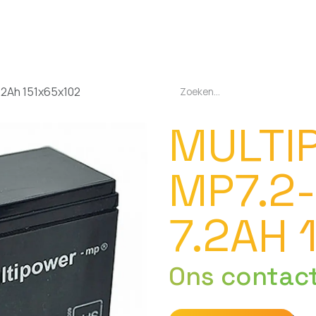
EN
OPLADERS
ZAKLAMPEN
LED-LAMPEN
DIVERSEN
OVER O
.2Ah 151x65x102
MULTI
MP7.2-
7.2AH 
Ons contac