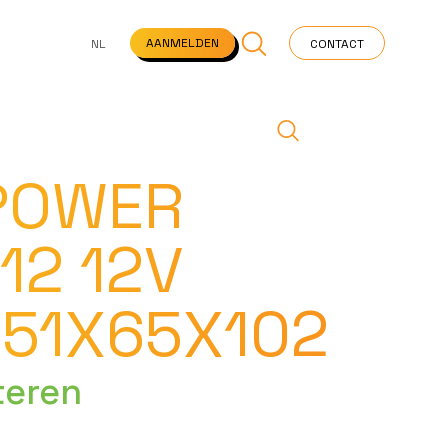
NS
VEELGESTELDE VRAGEN
STARTPAGINA
NEWS
AANMELDEN
NL
CONTACT
POWER
12 12V
151X65X102
teren