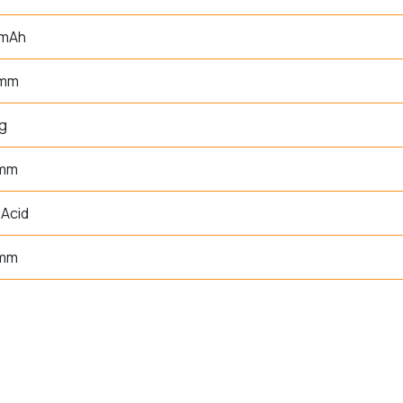
 mAh
 mm
g
 mm
Acid
 mm