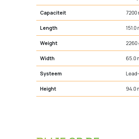
Capaciteit
7200
Length
151.0
Weight
2260 
Width
65.0
Systeem
Lead-
Height
94.0