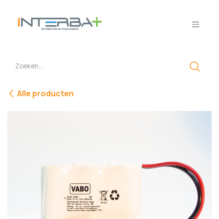
Overslaan naar inhoud
Alle producten