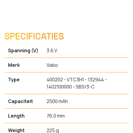
SPECIFICATIES
Spanning (V)
3.6 V
Merk
Vabo
Type
400202 - VTC3H1 - 132944 -
1402100000 - SBS/3-C
Capaciteit
2500 mAh
Length
76.0 mm
Weight
225 g