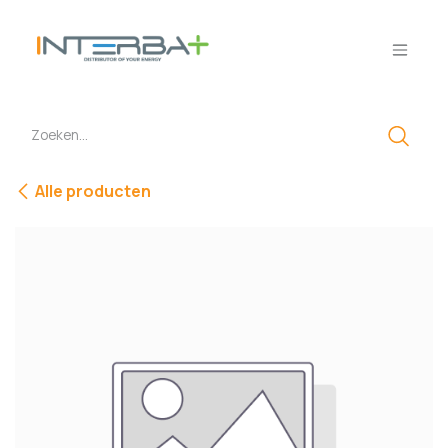
Overslaan naar inhoud
Alle producten