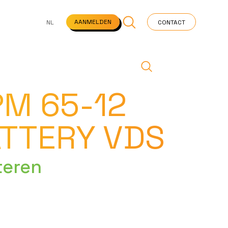
NS
VEELGESTELDE VRAGEN
STARTPAGINA
NEWS
AANMELDEN
NL
CONTACT
PM 65-12
ATTERY VDS
teren