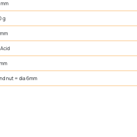
0 mm
0 g
0 mm
Acid
 mm
and nut = dia 6mm