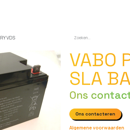
EN
OPLADERS
ZAKLAMPEN
LED-LAMPEN
DIVERSEN
OVER O
ERY VDS
VABO 
SLA B
Ons contac
Ons contacteren
Algemene voorwaarden