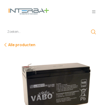
Overslaan naar inhoud
Alle producten