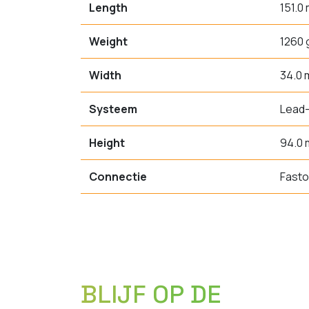
Length
151.0
Weight
1260 
Width
34.0
Systeem
Lead-
Height
94.0
Connectie
Fasto
BLIJF OP DE