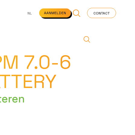
NS
VEELGESTELDE VRAGEN
STARTPAGINA
NEWS
AANMELDEN
NL
CONTACT
M 7.0-6
ATTERY
teren