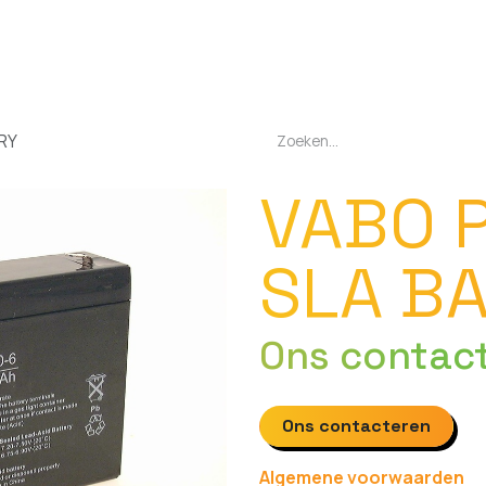
EN
OPLADERS
ZAKLAMPEN
LED-LAMPEN
DIVERSEN
OVER O
RY
VABO P
SLA B
Ons contac
Ons contacteren
Algemene voorwaarden