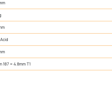
 mm
g
 mm
Acid
 mm
n 187 = 4.8mm T1