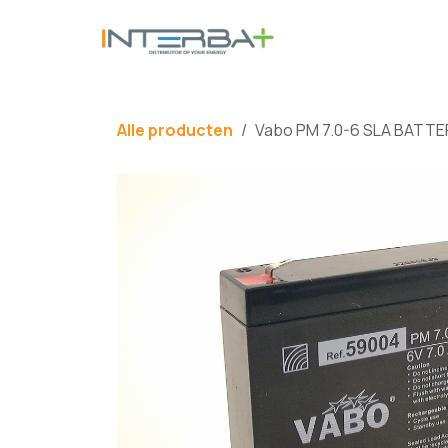
Overslaan naar inhoud
BATTERIJ
Alle producten
Vabo PM 7.0-6 SLA BATTE