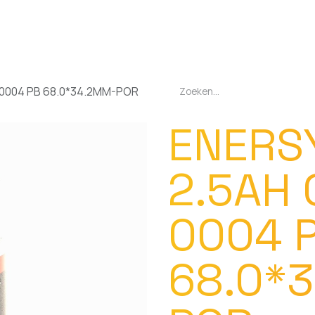
EN
OPLADERS
ZAKLAMPEN
LED-LAMPEN
DIVERSEN
OVER O
-0004 PB 68.0*34.2MM-POR
ENERS
2.5AH 
0004 
68.0*