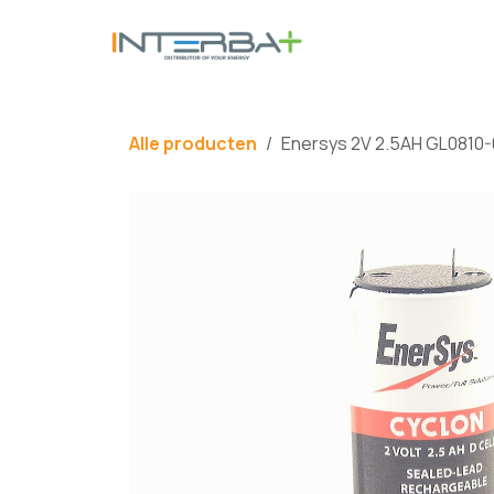
Overslaan naar inhoud
BATTERIJ
Alle producten
Enersys 2V 2.5AH GL0810