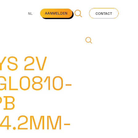
NS
VEELGESTELDE VRAGEN
STARTPAGINA
NEWS
AANMELDEN
NL
CONTACT
YS 2V
GL0810-
PB
34.2MM-