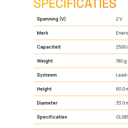
SPECIFICATIES
Spanning (V)
2 V
Merk
Ener
Capaciteit
2500
Weight
180 g
Systeem
Lead-
Height
60.0
Diameter
33.0
Specificaties
GL08