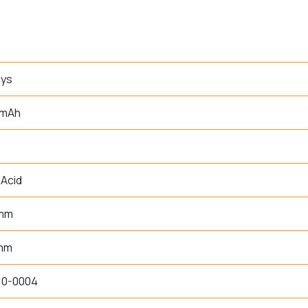
sys
 mAh
Acid
 mm
 mm
10-0004