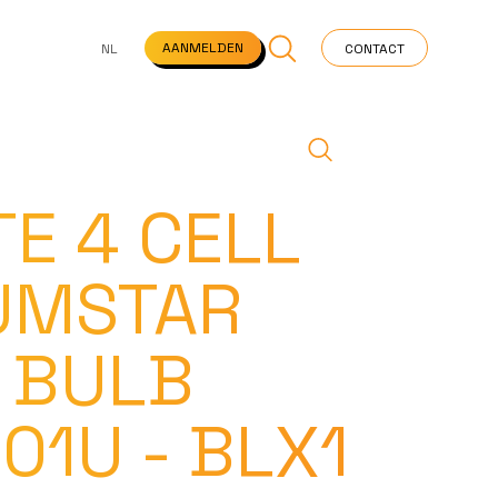
NS
VEELGESTELDE VRAGEN
STARTPAGINA
NEWS
AANMELDEN
NL
CONTACT
E 4 CELL
UMSTAR
 BULB
01U - BLX1