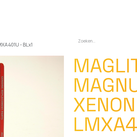
EN
OPLADERS
ZAKLAMPEN
LED-LAMPEN
DIVERSEN
OVER O
MXA401U - BLx1
MAGLIT
MAGN
XENON
LMXA4