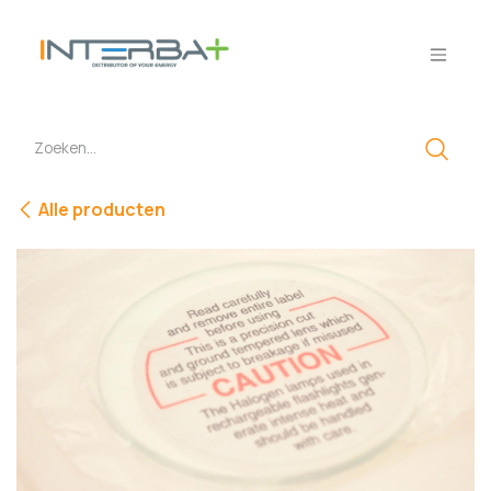
Overslaan naar inhoud
Alle producten