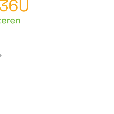
36U
teren
e