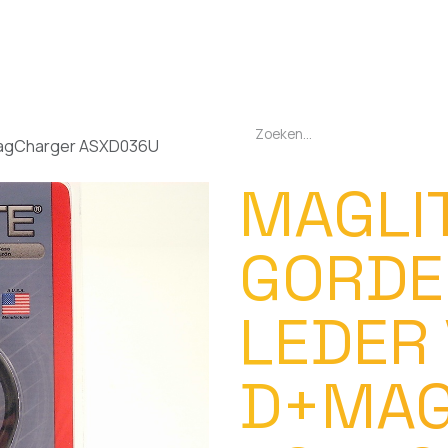
EN
OPLADERS
ZAKLAMPEN
LED-LAMPEN
DIVERSEN
OVER O
MagCharger ASXD036U
MAGLI
GORDE
LEDER
D+MAG