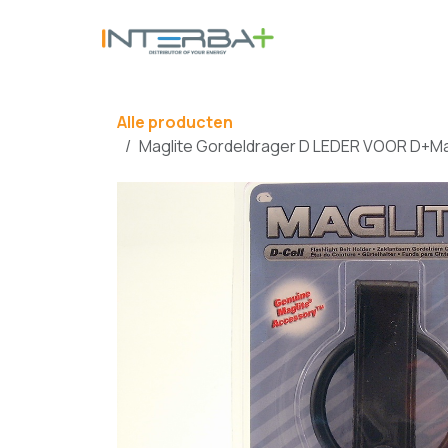
Overslaan naar inhoud
BATTERIJ
Alle producten
Maglite Gordeldrager D LEDER VOOR D+