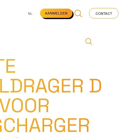
NS
VEELGESTELDE VRAGEN
STARTPAGINA
NEWS
AANMELDEN
NL
CONTACT
TE
LDRAGER D
 VOOR
CHARGER