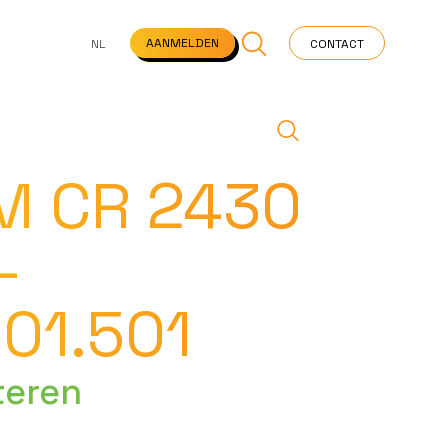
NS
VEELGESTELDE VRAGEN
STARTPAGINA
NEWS
AANMELDEN
NL
CONTACT
M CR 2430
-
01.501
teren