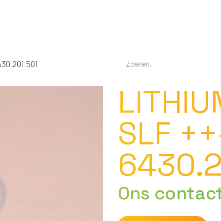
EN
OPLADERS
ZAKLAMPEN
LED-LAMPEN
DIVERSEN
OVER O
430.201.501
LITHIU
SLF ++
6430.2
Ons contac