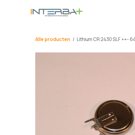
Overslaan naar inhoud
BATTERIJ
Alle producten
Lithium CR 2430 SLF ++- 6