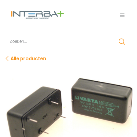
Overslaan naar inhoud
Alle producten