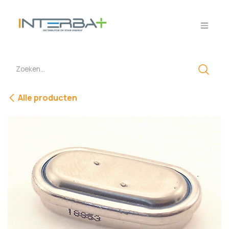
Overslaan naar inhoud
Alle producten