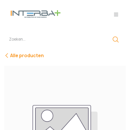
Overslaan naar inhoud
Alle producten