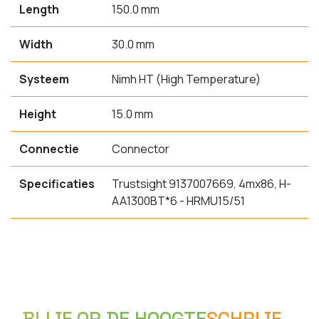
Length
150.0 mm
Width
30.0 mm
Systeem
Nimh HT (High Temperature)
Height
15.0 mm
Connectie
Connector
Specificaties
Trustsight 9137007669, 4mx86, H-
AA1300BT*6 - HRMU15/51
BLIJF OP DE HOOGTE
SCHRIJF