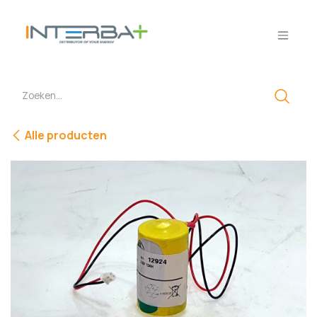
Overslaan naar inhoud
Alle producten