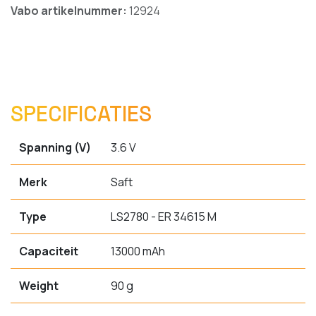
Vabo artikelnummer:
12924
SPECIFICATIES
Spanning (V)
3.6 V
Merk
Saft
Type
LS2780 - ER 34615 M
Capaciteit
13000 mAh
Weight
90 g