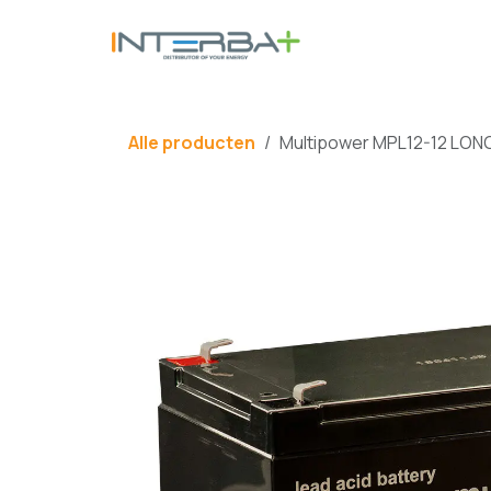
Overslaan naar inhoud
BATTERIJ
Alle producten
Multipower MPL12-12 LONG