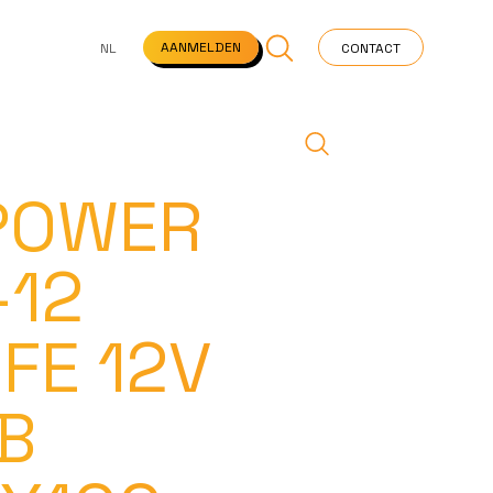
NS
VEELGESTELDE VRAGEN
STARTPAGINA
NEWS
AANMELDEN
NL
CONTACT
POWER
-12
FE 12V
B