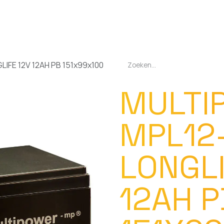
EN
OPLADERS
ZAKLAMPEN
LED-LAMPEN
DIVERSEN
OVER O
LIFE 12V 12AH PB 151x99x100
MULTI
MPL12
LONGLI
12AH P