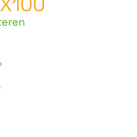
9X100
teren
e
2