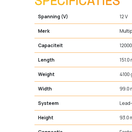
SPECIFICATIES
Spanning (V)
12 V
Merk
Multi
Capaciteit
1200
Length
151.0
Weight
4100 
Width
99.0
Systeem
Lead-
Height
93.0