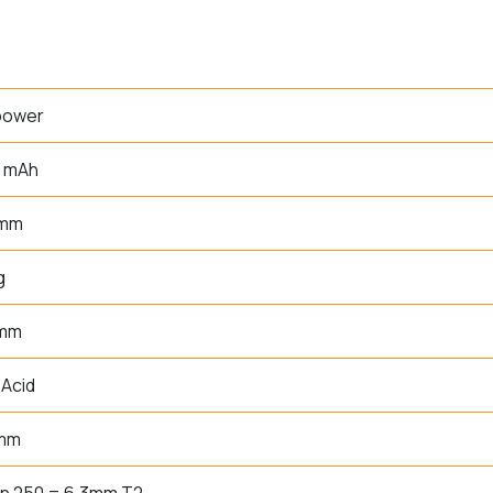
power
0 mAh
 mm
g
 mm
Acid
 mm