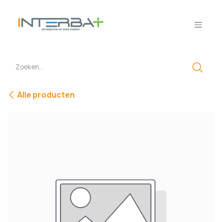
Overslaan naar inhoud
Alle producten