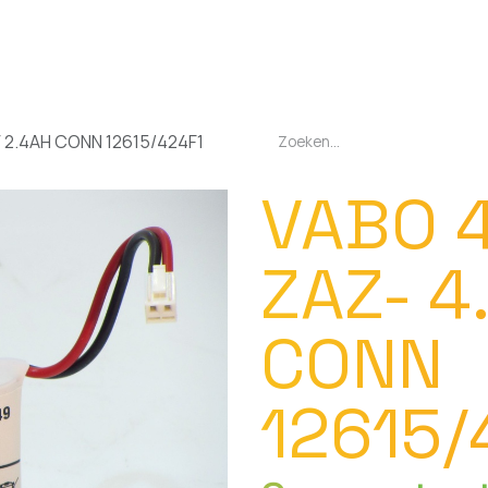
EN
OPLADERS
ZAKLAMPEN
LED-LAMPEN
DIVERSEN
OVER O
V 2.4AH CONN 12615/424F1
VABO 
ZAZ- 4
CONN
12615/