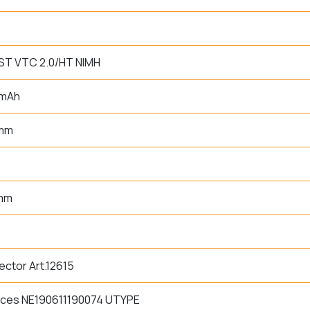
ST VTC 2.0/HT NIMH
 mAh
 mm
 mm
ctor Art.12615
aces NE190611190074 UTYPE