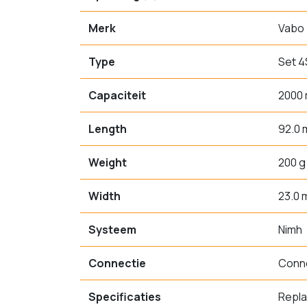
Merk
Vabo
Type
Set 4
Capaciteit
2000
Length
92.0
Weight
200 g
Width
23.0
Systeem
Nimh
Connectie
Conne
Specificaties
Repl