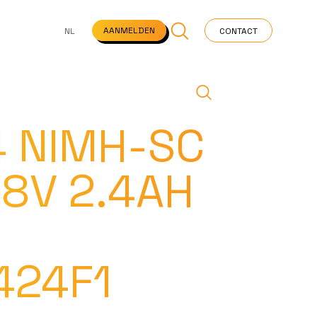
NS
VEELGESTELDE VRAGEN
STARTPAGINA
NEWS
AANMELDEN
NL
CONTACT
4 NIMH-SC
.8V 2.4AH
424F1