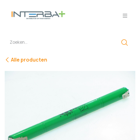
Overslaan naar inhoud
Alle producten