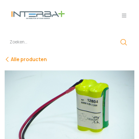
Overslaan naar inhoud
Alle producten