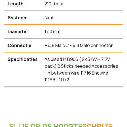
Length
210.0 mm
Systeem
Nimh
Diameter
17.0 mm
Connectie
+ 4.8 Male // - 4.8 Male connector
Specificaties
As uised in B906 ( 2x 3.6V= 7.2V
pack) 2 Sticks needed Accessories
; In between wire 11716 Endwire
11166 - 11172
BLIJF OP DE HOOGTE
SCHRIJF