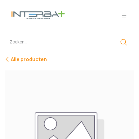
Overslaan naar inhoud
Alle producten