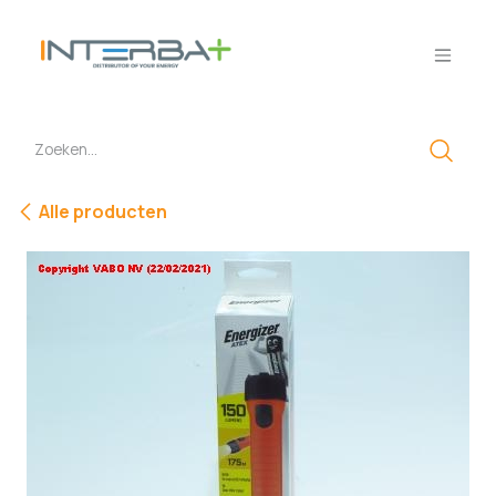
Overslaan naar inhoud
Alle producten