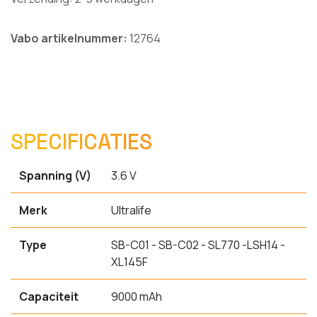
Vabo artikelnummer:
12764
SPECIFICATIES
Spanning (V)
3.6 V
Merk
Ultralife
Type
SB-C01 - SB-C02 - SL770 -LSH14 -
XL145F
Capaciteit
9000 mAh