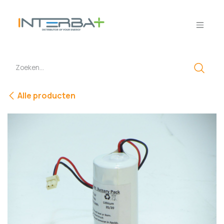
Overslaan naar inhoud
Alle producten