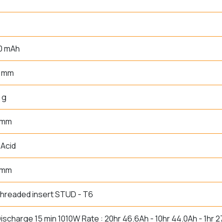
0 mAh
0 mm
 g
 mm
Acid
 mm
threaded insert STUD - T6
ischarge 15 min 1010W Rate : 20hr 46.6Ah - 10hr 44.0Ah - 1hr 2