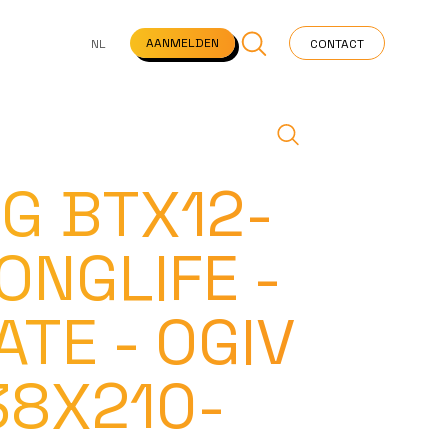
NS
VEELGESTELDE VRAGEN
STARTPAGINA
NEWS
AANMELDEN
NL
CONTACT
G BTX12-
ONGLIFE -
ATE - OGIV
38X210-