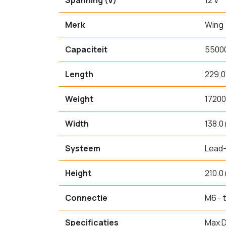
Spanning (V)
12 V
Merk
Wing
Capaciteit
5500
Length
229.
Weight
17200
Width
138.0
Systeem
Lead-
Height
210.0
Connectie
M6 - 
Specificaties
Max D