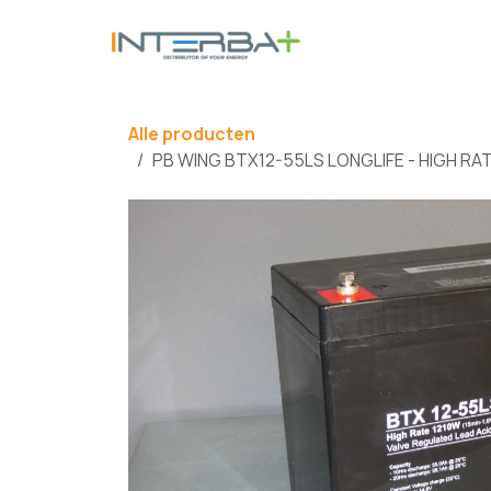
Overslaan naar inhoud
BATTERIJ
Alle producten
PB WING BTX12-55LS LONGLIFE - HIGH RAT