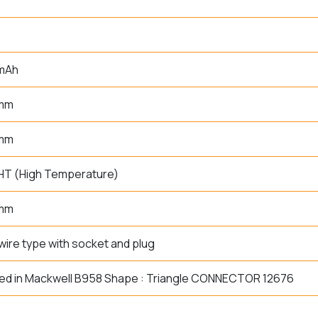
 mAh
 mm
 mm
HT (High Temperature)
 mm
wire type with socket and plug
ed in Mackwell B958 Shape : Triangle CONNECTOR 12676