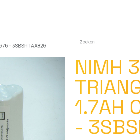
EN
OPLADERS
ZAKLAMPEN
LED-LAMPEN
DIVERSEN
OVER O
2676 - 3SBSHTAA826
NIMH 3
TRIANG
1.7AH 
- 3SB