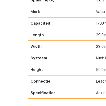
Spanning (V)
3.6 V
Merk
Vabo
Capaciteit
1700
Length
29.0
Width
29.0
Systeem
Nimh 
Height
50.0
Connectie
Lead 
Specificaties
As us