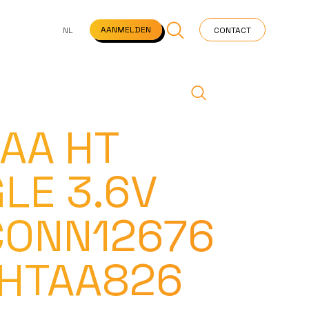
NS
VEELGESTELDE VRAGEN
STARTPAGINA
NEWS
AANMELDEN
NL
CONTACT
AA HT
LE 3.6V
CONN12676
SHTAA826