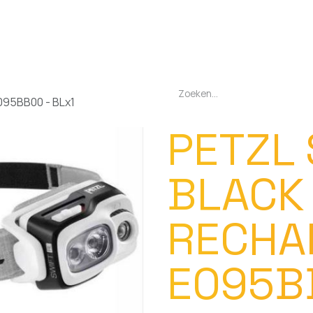
EN
OPLADERS
ZAKLAMPEN
LED-LAMPEN
DIVERSEN
OVER O
095BB00 - BLx1
PETZL 
BLACK 
RECHA
E095B