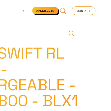
NS
VEELGESTELDE VRAGEN
STARTPAGINA
NEWS
AANMELDEN
NL
CONTACT
SWIFT RL
-
RGEABLE -
B00 - BLX1