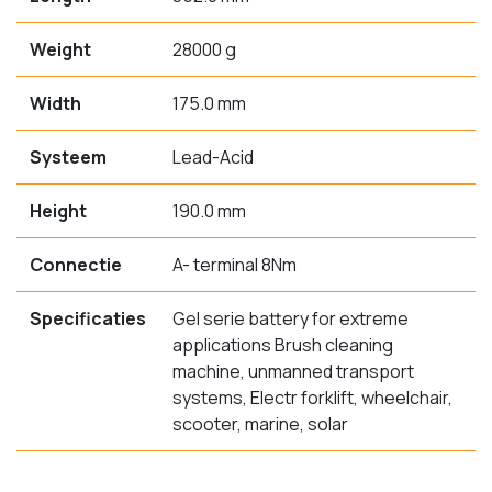
Weight
28000 g
Width
175.0 mm
Systeem
Lead-Acid
Height
190.0 mm
Connectie
A- terminal 8Nm
Specificaties
Gel serie battery for extreme
applications Brush cleaning
machine, unmanned transport
systems, Electr forklift, wheelchair,
scooter, marine, solar