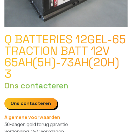
Q BATTERIES 12GEL-65
TRACTION BATT 12V
65AH(5H)-73AH(20H)
3
Ons contacteren
Ons contacteren
Algemene voorwaarden
30-dagen geld terug garantie
Verzending: 2-3 werkdagen