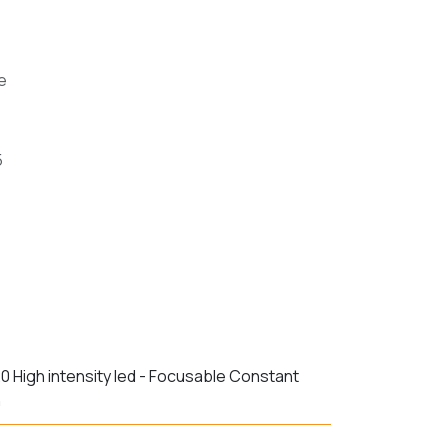
e
5
0 High intensity led - Focusable Constant
h