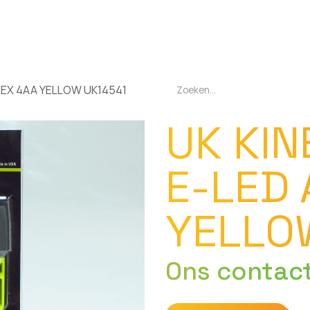
EN
OPLADERS
ZAKLAMPEN
LED-LAMPEN
DIVERSEN
OVER O
TEX 4AA YELLOW UK14541
UK KIN
E-LED 
YELLO
Ons contac