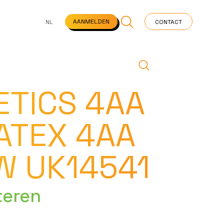
NS
VEELGESTELDE VRAGEN
STARTPAGINA
NEWS
AANMELDEN
NL
CONTACT
ETICS 4AA
ATEX 4AA
W UK14541
teren