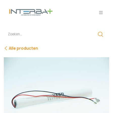
Overslaan naar inhoud
Alle producten