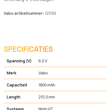
Vabo artikelnummer:
12599
SPECIFICATIES
Spanning (V)
6.0 V
Merk
Vabo
Capaciteit
1800 mAh
Length
215.0 mm
Systeem
Nimh HT